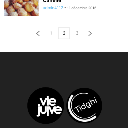
Canelle
admin4112
-
11 décembre 2016
1
2
3