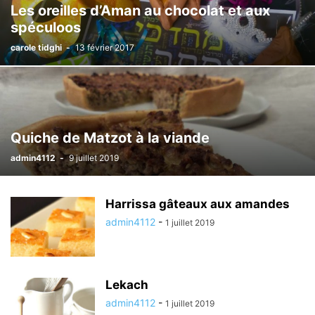
Les oreilles d’Aman au chocolat et aux
spéculoos
carole tidghi
-
13 février 2017
Quiche de Matzot à la viande
admin4112
-
9 juillet 2019
Harrissa gâteaux aux amandes
admin4112
-
1 juillet 2019
Lekach
admin4112
-
1 juillet 2019