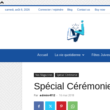
samedi, août 8, 2026
Connecter / rejoindre
Blog
Contact us
Buy now
La
vie
juive
Accueil
La vie quotidienne
Fêtes Juives
Nos Magazines
Spécial Cérémonie
Spécial Cérémoni
Par
admin4112
-
16 mai 2018