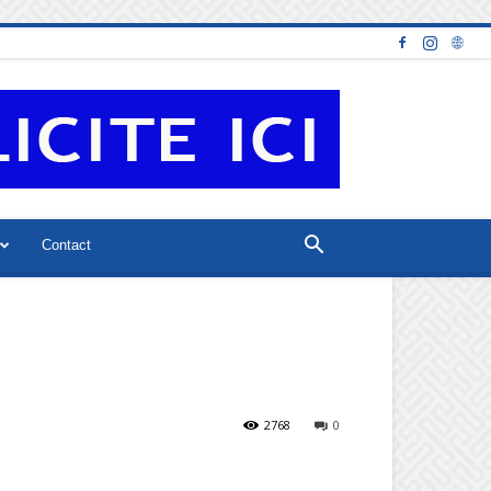
Contact
2768
0