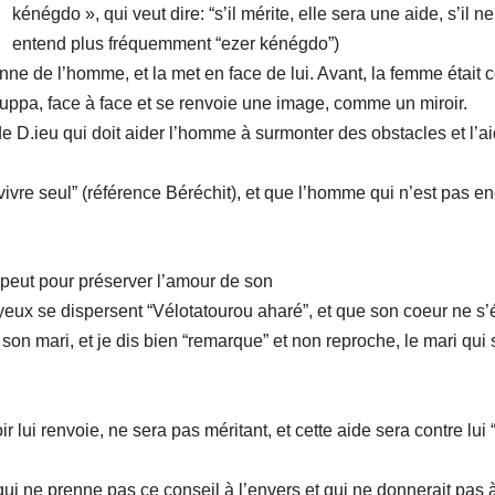
kénégdo », qui veut dire: “s’il mérite, elle sera une aide, s’il ne
entend plus fréquemment “ezer kénégdo”)
nne de l’homme, et la met en face de lui. Avant, la femme était
houppa, face à face et se renvoie une image, comme un miroir.
e D.ieu qui doit aider l’homme à surmonter des obstacles et l’ai
ivre seul” (référence Béréchit), et que l’homme qui n’est pas en
e peut pour préserver l’amour de son
 yeux se dispersent “Vélotatourou aharé”, et que son coeur ne s’
son mari, et je dis bien “remarque” et non reproche, le mari qui
 lui renvoie, ne sera pas méritant, et cette aide sera contre lui 
ui ne prenne pas ce conseil à l’envers et qui ne donnerait pas à