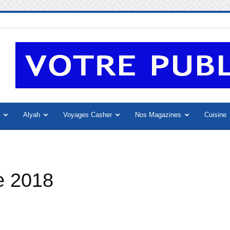
Alyah
Voyages Casher
Nos Magazines
Cuisine
e 2018