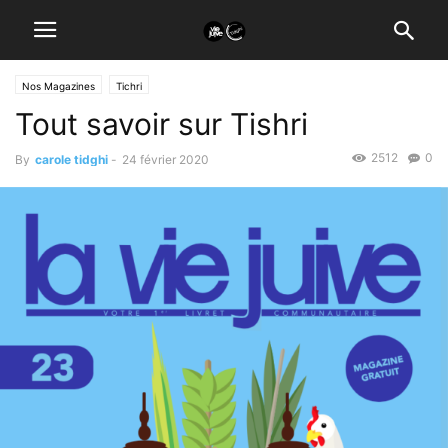
Nos Magazines
Tichri
Tout savoir sur Tishri
2512
0
By
carole tidghi
-
24 février 2020