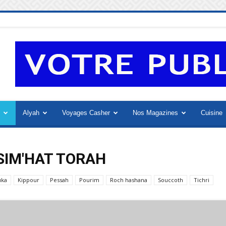
Alyah
Voyages Casher
Nos Magazines
Cuisine
SIM'HAT TORAH
uka
Kippour
Pessah
Pourim
Roch hashana
Souccoth
Tichri