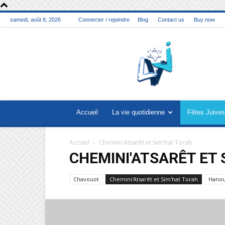
samedi, août 8, 2026
Connecter / rejoindre
Blog
Contact us
Buy now
La
vie
juive
Accueil
La vie quotidienne
Fêtes Juives
Accueil
Chemini'Atsarêt et Sim'hat Torah
CHEMINI'ATSARÊT ET 
Chavouot
Chemini'Atsarêt et Sim'hat Torah
Hano