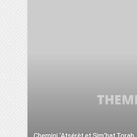
Chemini ‘Atsérèt et Sim’hat Torah