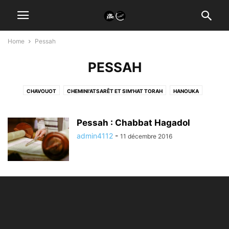
Home
Pessah
PESSAH
CHAVOUOT
CHEMINI'ATSARÊT ET SIM'HAT TORAH
HANOUKA
KIPPOUR
PESSAH
POURIM
ROCH HASHANA
SOUCCOTH
TICHRI
Pessah : Chabbat Hagadol
admin4112
-
11 décembre 2016