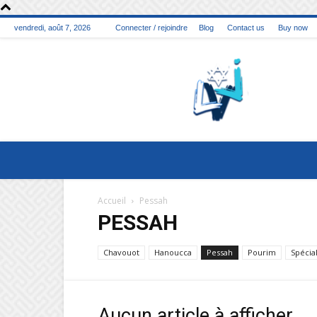
vendredi, août 7, 2026
Connecter / rejoindre
Blog
Contact us
Buy now
La
vie
juive
Accueil
Pessah
PESSAH
Chavouot
Hanoucca
Pessah
Pourim
Spécia
Aucun article à afficher