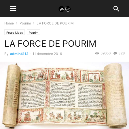
Home
Pourim
LA FORCE DE POURIM
Fêtes juives
Pourim
LA FORCE DE POURIM
59656
328
By
admin4112
-
11 décembre 2016