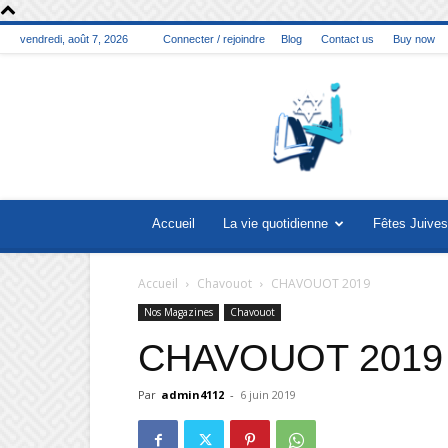
vendredi, août 7, 2026
Connecter / rejoindre
Blog
Contact us
Buy now
La
vie
juive
Accueil
La vie quotidienne
Fêtes Juives
Accueil
Chavouot
CHAVOUOT 2019
Nos Magazines
Chavouot
CHAVOUOT 2019
Par
admin4112
-
6 juin 2019