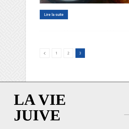
Lire la suite
1
2
3
LA VIE
JUIVE