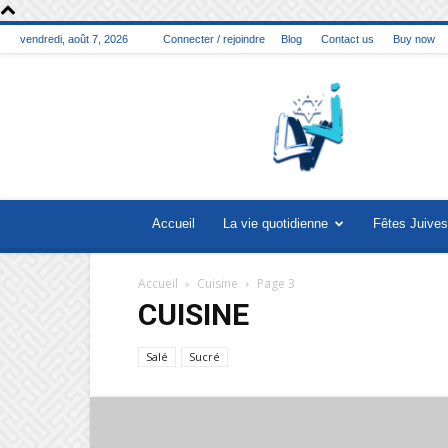
vendredi, août 7, 2026
Connecter / rejoindre
Blog
Contact us
Buy now
La
vie
juive
Accueil
La vie quotidienne
Fêtes Juives
Accueil
Cuisine
Page 3
CUISINE
Salé
Sucré