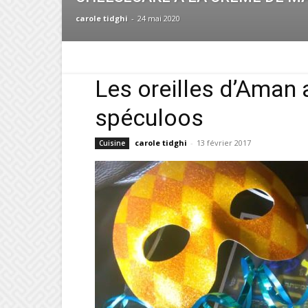
carole tidghi
-
24 mai 2020
Les oreilles d’Aman 
spéculoos
carole tidghi
-
13 février 2017
Cuisine