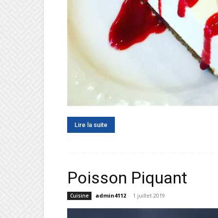
Lire la suite
Poisson Piquant
admin4112
-
1 juillet 2019
Cuisine