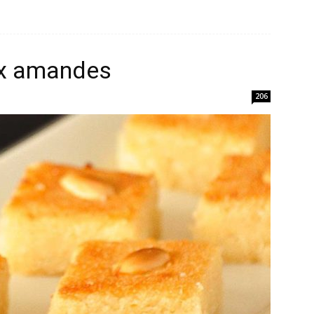
ux amandes
206