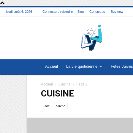
jeudi, août 6, 2026
Connecter / rejoindre
Blog
Contact us
Buy now
La
vie
juive
Accueil
La vie quotidienne
Fêtes Juives
Accueil
Cuisine
Page 2
CUISINE
Salé
Sucré