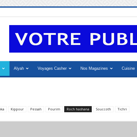
Alyah
Voyages Casher
Nos Magazines
Cuisine
uka
Kippour
Pessah
Pourim
Roch hashana
Souccoth
Tichri