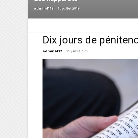
admin4112
-
15 juillet 2019
Dix jours de péniten
admin4112
-
15 juillet 2019