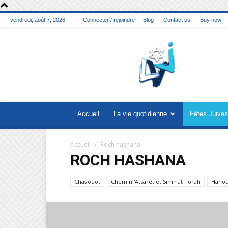
vendredi, août 7, 2026
Connecter / rejoindre
Blog
Contact us
Buy now
La
vie
juive
Accueil
La vie quotidienne
Fêtes Juives
Accueil
Roch hashana
ROCH HASHANA
Chavouot
Chemini'Atsarêt et Sim'hat Torah
Hano