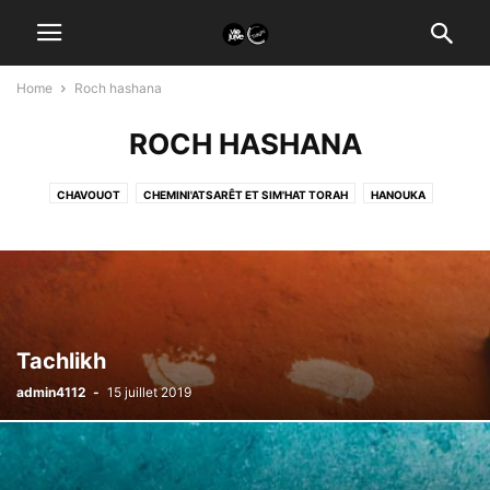
Home
Roch hashana
ROCH HASHANA
CHAVOUOT
CHEMINI'ATSARÊT ET SIM'HAT TORAH
HANOUKA
KIPPOUR
PESSAH
POURIM
ROCH HASHANA
SOUCCOTH
TICHRI
Tachlikh
admin4112
-
15 juillet 2019