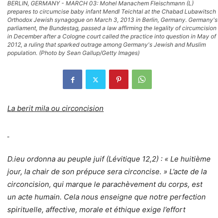
BERLIN, GERMANY - MARCH 03: Mohel Manachem Fleischmann (L)
prepares to circumcise baby infant Mendl Teichtal at the Chabad Lubawitsch
Orthodox Jewish synagogue on March 3, 2013 in Berlin, Germany. Germany's
parliament, the Bundestag, passed a law affirming the legality of circumcision
in December after a Cologne court called the practice into question in May of
2012, a ruling that sparked outrage among Germany's Jewish and Muslim
population. (Photo by Sean Gallup/Getty Images)
La berit mila ou circoncision
D.ieu ordonna au peuple juif (Lévitique 12,2) : « Le huitième
jour, la chair de son prépuce sera circoncise. » L’acte de la
circoncision, qui marque le parachèvement du corps, est
un acte humain. Cela nous enseigne que notre perfection
spirituelle, affective, morale et éthique exige l’effort