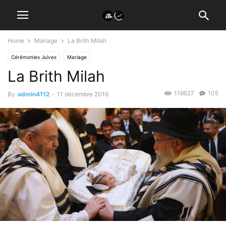
Home
Mariage
La Brith Milah
Cérémonies Juives
Mariage
La Brith Milah
119627
105
By
admin4112
-
11 décembre 2016