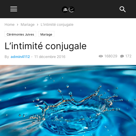
Home
Mariage
L’intimité conjugale
Cérémonies Juives
Mariage
L’intimité conjugale
168029
172
By
admin4112
-
11 décembre 2016