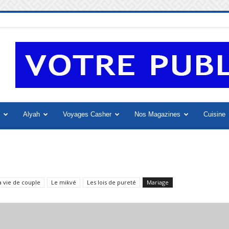
Alyah
Voyages Casher
Nos Magazines
Cuisine
a vie de couple
Le mikvé
Les lois de pureté
Mariage