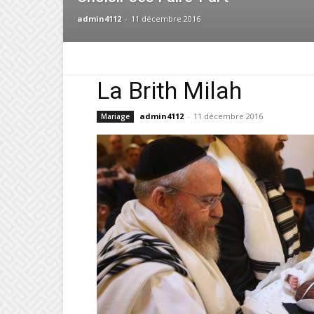
admin4112
-
11 décembre 2016
La Brith Milah
admin4112
-
11 décembre 2016
Mariage