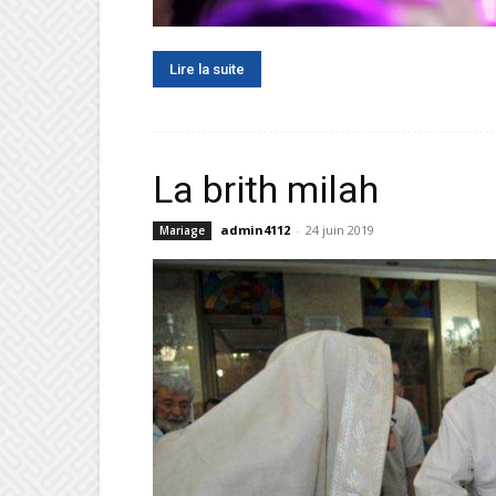
Lire la suite
La brith milah
admin4112
-
24 juin 2019
Mariage