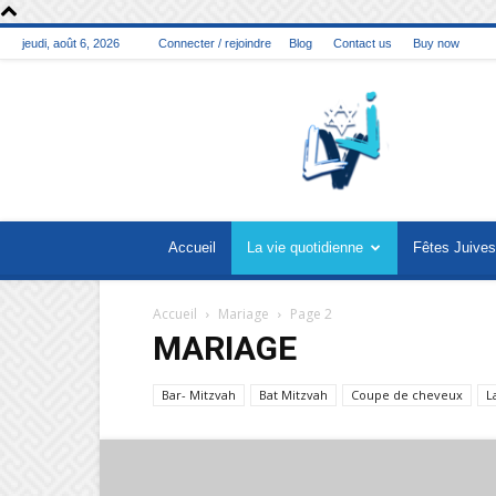
jeudi, août 6, 2026
Connecter / rejoindre
Blog
Contact us
Buy now
La
vie
juive
Accueil
La vie quotidienne
Fêtes Juives
Accueil
Mariage
Page 2
MARIAGE
Bar- Mitzvah
Bat Mitzvah
Coupe de cheveux
L