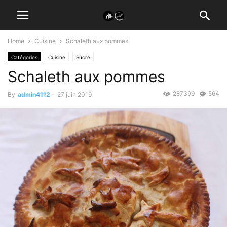
Home
Cuisine
Schaleth aux pommes
Catégories
Cuisine
Sucré
Schaleth aux pommes
287399
564
By
admin4112
-
27 juin 2019