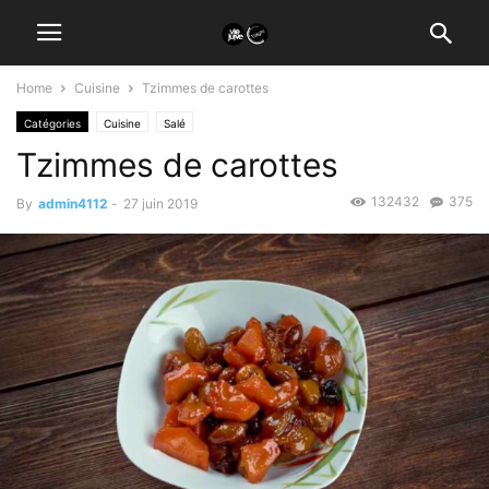
Home
Cuisine
Tzimmes de carottes
Catégories
Cuisine
Salé
Tzimmes de carottes
132432
375
By
admin4112
-
27 juin 2019