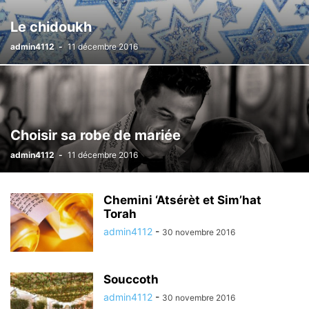
Le chidoukh
admin4112
-
11 décembre 2016
Choisir sa robe de mariée
admin4112
-
11 décembre 2016
Chemini ‘Atsérèt et Sim’hat
Torah
admin4112
-
30 novembre 2016
Souccoth
admin4112
-
30 novembre 2016