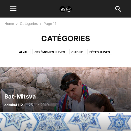
Home
Catégories
Page 11
CATÉGORIES
ALYAH
CÉRÉMONIES JUIVES
CUISINE
FÊTES JUIVES
NOS MAGAZINES
RESTAURANTS CASHER
VOYAGES CASHER
Bat-Mitsva
admin4112
-
25 juin 2019