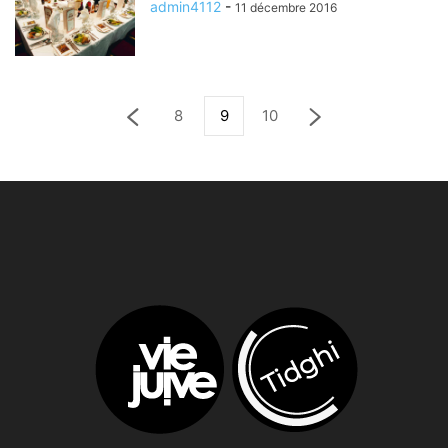
admin4112
-
11 décembre 2016
8
9
10