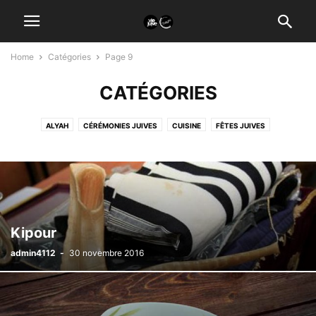
Home
Catégories
Page 9
CATÉGORIES
ALYAH
CÉRÉMONIES JUIVES
CUISINE
FÊTES JUIVES
NOS MAGAZINES
RESTAURANTS CASHER
VOYAGES CASHER
Kipour
admin4112
-
30 novembre 2016