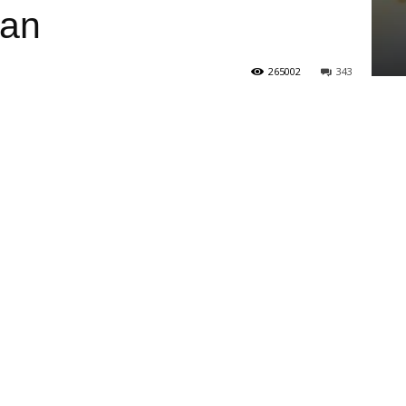
san
265002
343