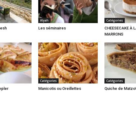
Alyah
Catégories
mesh
Les séminaires
CHEESECAKE À L
MARRONS
Catégories
Catégories
epler
Manicotis ou Oreillettes
Quiche de Matzot 