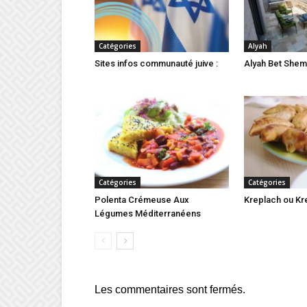
Catégories
Alyah
Sites infos communauté juive :
Alyah Bet She
Catégories
Catégories
Polenta Crémeuse Aux
Kreplach ou Kr
Légumes Méditerranéens
Les commentaires sont fermés.