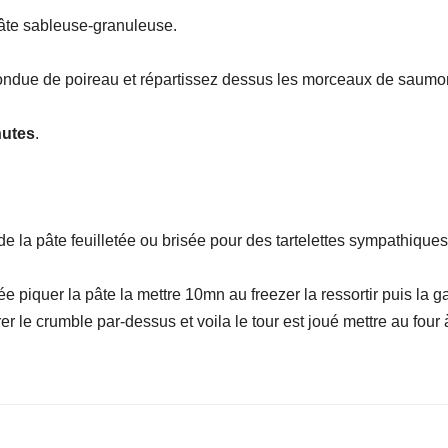
 pâte sableuse-granuleuse.
a fondue de poireau et répartissez dessus les morceaux de saum
nutes
.
 la pâte feuilletée ou brisée pour des tartelettes sympathique
ée piquer la pâte la mettre 10mn au freezer la ressortir puis la 
 le crumble par-dessus et voila le tour est joué mettre au fou