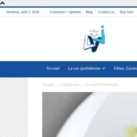
vendredi, août 7, 2026
Connecter / rejoindre
Blog
Contact us
Buy now
La
vie
juive
Accueil
La vie quotidienne
Fêtes Juives
Accueil
Catégories
Crumble Parmesan